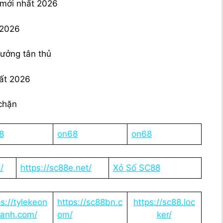
mới nhất 2026
 2026
ưởng tân thủ
ất 2026
chặn
8
on68
on68
/
https://sc88e.net/
Xỏ Số SC88
ps://tylekeon
https://sc88bn.c
https://sc88.loc
anh.com/
om/
ker/