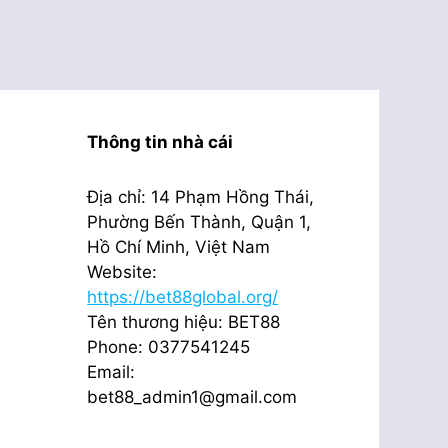
Thông tin nhà cái
Địa chỉ: 14 Phạm Hồng Thái,
Phường Bến Thành, Quận 1,
Hồ Chí Minh, Việt Nam
Website:
https://bet88global.org/
Tên thương hiệu: BET88
Phone: 0377541245
Email:
bet88_admin1@gmail.com