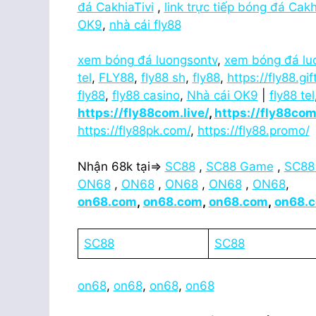
đá CakhiaTivi
,
link trực tiếp bóng đá Cakh
OK9
,
nhà cái fly88
xem bóng đá luongsontv
,
xem bóng đá lu
tel
,
FLY88
,
fly88 sh
,
fly88
,
https://fly88.gif
fly88
,
fly88 casino
,
Nhà cái OK9
|
fly88 tel
https://fly88com.live/
,
https://fly88com
https://fly88pk.com/
,
https://fly88.promo/
Nhận 68k tại=>
SC88
,
SC88 Game
,
SC88
ON68
,
ON68
,
ON68
,
ON68
,
ON68
,
on68.com
,
on68.com
,
on68.com
,
on68.
SC88
SC88
on68
,
on68
,
on68
,
on68