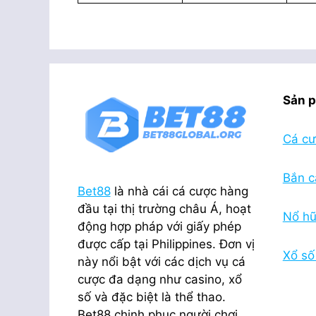
Sản p
Cá cư
Bắn c
Bet88
là nhà cái cá cược hàng
đầu tại thị trường châu Á, hoạt
Nổ hũ
động hợp pháp với giấy phép
được cấp tại Philippines. Đơn vị
Xổ số
này nổi bật với các dịch vụ cá
cược đa dạng như casino, xổ
số và đặc biệt là thể thao.
Bet88 chinh phục người chơi