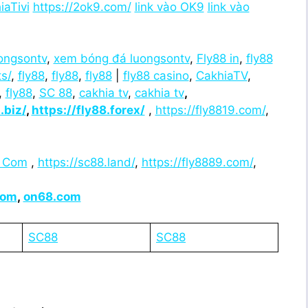
iaTivi
https://2ok9.com/
link vào OK9
link vào
ongsontv
,
xem bóng đá luongsontv
,
Fly88 in
,
fly88
ts/
,
fly88
,
fly88
,
fly88
|
fly88 casino
,
CakhiaTV
,
,
fly88
,
SC 88
,
cakhia tv
,
cakhia tv
,
.biz/
,
https://fly88.forex/
,
https://fly8819.com/
,
 Com
,
https://sc88.land/
,
https://fly8889.com/
,
com
,
on68.com
SC88
SC88