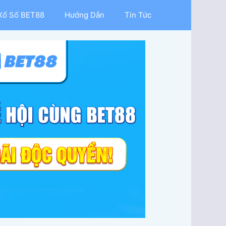
Xổ Số BET88
Hướng Dẫn
Tin Tức