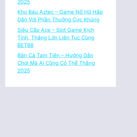
2025
Kho Báu Aztec – Game Nổ Hũ Hấp
Dẫn Với Phần Thưởng Cực Khủng
Siêu Cấp Ace – Slot Game Kịch
Tính, Thắng Lớn Liên Tục Cùng
BET88
Bắn Cá Tam Tiên – Hướng Dẫn
Chơi Mà Ai Cũng Có Thể Thắng
2025