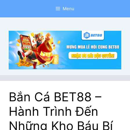
Chuyển
Menu
đến
nội
dung
Bắn Cá BET88 –
Hành Trình Đến
Những Kho Báu Bí