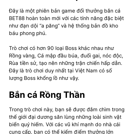
Đây là một phiên bản game đổi thưởng bắn cá
BET88 hoàn toàn mới với các tính năng đặc biệt
như đạn dội “a păng” và hệ thống bản đồ kho
báu phong phú.
Trò chơi có hơn 90 loại Boss khác nhau như
Rồng vàng, Cá mập đầu búa, đuối gai, nóc độc,
Rùa tiền sử, tạo nên những trận chiến hấp dẫn.
Đây là trò chơi duy nhất tại Việt Nam có số
lượng Boss khổng lồ như vậy.
Bắn cá Rồng Thần
Trong trò chơi này, bạn sẽ được đắm chìm trong
thế giới đại dương săn lùng những loài sinh vật
biển quý hiếm. Với các vũ khí mạnh do nhà cái
cung cấp, bạn có thể kiếm điểm thưởng lớn