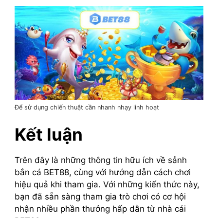
Để sử dụng chiến thuật cần nhanh nhạy linh hoạt
Kết luận
Trên đây là những thông tin hữu ích về sảnh
bắn cá BET88, cùng với hướng dẫn cách chơi
hiệu quả khi tham gia. Với những kiến thức này,
bạn đã sẵn sàng tham gia trò chơi có cơ hội
nhận nhiều phần thưởng hấp dẫn từ nhà cái