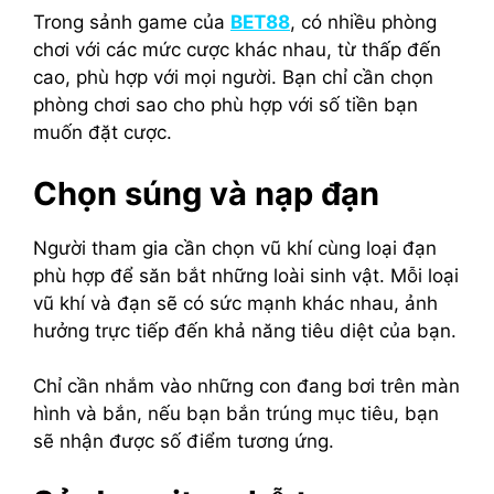
Trong sảnh game của
BET88
, có nhiều phòng
chơi với các mức cược khác nhau, từ thấp đến
cao, phù hợp với mọi người. Bạn chỉ cần chọn
phòng chơi sao cho phù hợp với số tiền bạn
muốn đặt cược.
Chọn súng và nạp đạn
Người tham gia cần chọn vũ khí cùng loại đạn
phù hợp để săn bắt những loài sinh vật. Mỗi loại
vũ khí và đạn sẽ có sức mạnh khác nhau, ảnh
hưởng trực tiếp đến khả năng tiêu diệt của bạn.
Chỉ cần nhắm vào những con đang bơi trên màn
hình và bắn, nếu bạn bắn trúng mục tiêu, bạn
sẽ nhận được số điểm tương ứng.