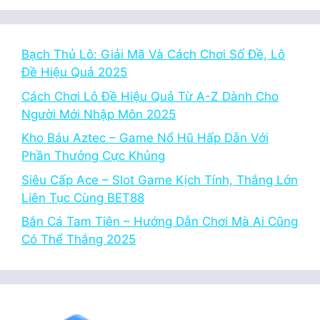
Bạch Thủ Lô: Giải Mã Và Cách Chơi Số Đề, Lô
Đề Hiệu Quả 2025
Cách Chơi Lô Đề Hiệu Quả Từ A-Z Dành Cho
Người Mới Nhập Môn 2025
Kho Báu Aztec – Game Nổ Hũ Hấp Dẫn Với
Phần Thưởng Cực Khủng
Siêu Cấp Ace – Slot Game Kịch Tính, Thắng Lớn
Liên Tục Cùng BET88
Bắn Cá Tam Tiên – Hướng Dẫn Chơi Mà Ai Cũng
Có Thể Thắng 2025