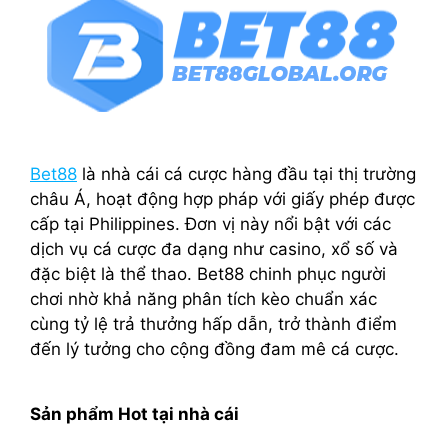
Bet88
là nhà cái cá cược hàng đầu tại thị trường
châu Á, hoạt động hợp pháp với giấy phép được
cấp tại Philippines. Đơn vị này nổi bật với các
dịch vụ cá cược đa dạng như casino, xổ số và
đặc biệt là thể thao. Bet88 chinh phục người
chơi nhờ khả năng phân tích kèo chuẩn xác
cùng tỷ lệ trả thưởng hấp dẫn, trở thành điểm
đến lý tưởng cho cộng đồng đam mê cá cược.
Sản phẩm Hot tại nhà cái