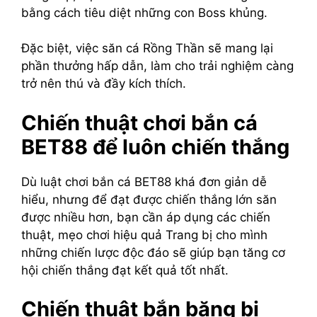
bằng cách tiêu diệt những con Boss khủng.
Đặc biệt, việc săn cá Rồng Thần sẽ mang lại
phần thưởng hấp dẫn, làm cho trải nghiệm càng
trở nên thú và đầy kích thích.
Chiến thuật chơi bắn cá
BET88 để luôn chiến thắng
Dù luật chơi bắn cá BET88 khá đơn giản dễ
hiểu, nhưng để đạt được chiến thắng lớn săn
được nhiều hơn, bạn cần áp dụng các chiến
thuật, mẹo chơi hiệu quả Trang bị cho mình
những chiến lược độc đáo sẽ giúp bạn tăng cơ
hội chiến thắng đạt kết quả tốt nhất.
Chiến thuật bắn băng bi