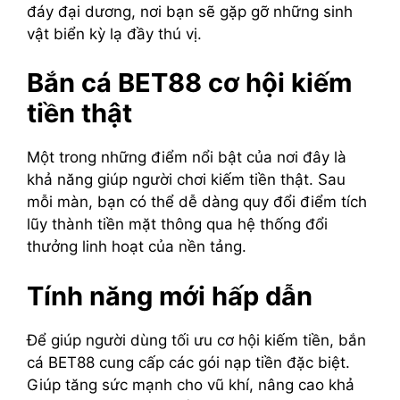
đáy đại dương, nơi bạn sẽ gặp gỡ những sinh
vật biển kỳ lạ đầy thú vị.
Bắn cá BET88 cơ hội kiếm
tiền thật
Một trong những điểm nổi bật của nơi đây là
khả năng giúp người chơi kiếm tiền thật. Sau
mỗi màn, bạn có thể dễ dàng quy đổi điểm tích
lũy thành tiền mặt thông qua hệ thống đổi
thưởng linh hoạt của nền tảng.
Tính năng mới hấp dẫn
Để giúp người dùng tối ưu cơ hội kiếm tiền, bắn
cá BET88 cung cấp các gói nạp tiền đặc biệt.
Giúp tăng sức mạnh cho vũ khí, nâng cao khả