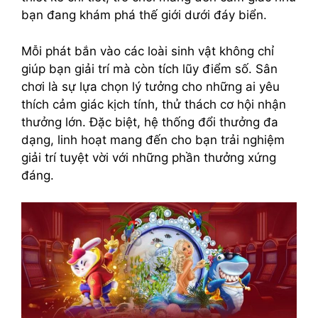
bạn đang khám phá thế giới dưới đáy biển.
Mỗi phát bắn vào các loài sinh vật không chỉ
giúp bạn giải trí mà còn tích lũy điểm số. Sân
chơi là sự lựa chọn lý tưởng cho những ai yêu
thích cảm giác kịch tính, thử thách cơ hội nhận
thưởng lớn. Đặc biệt, hệ thống đổi thưởng đa
dạng, linh hoạt mang đến cho bạn trải nghiệm
giải trí tuyệt vời với những phần thưởng xứng
đáng.