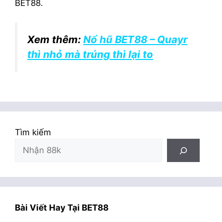
BET88.
Xem thêm:
Nổ hũ BET88 – Quayr
thì nhỏ mà trúng thì lại to
Tìm kiếm
Bài Viết Hay Tại BET88