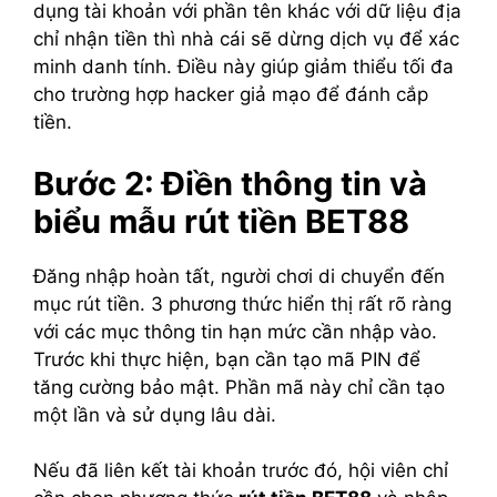
dụng tài khoản với phần tên khác với dữ liệu địa
chỉ nhận tiền thì nhà cái sẽ dừng dịch vụ để xác
minh danh tính. Điều này giúp giảm thiểu tối đa
cho trường hợp hacker giả mạo để đánh cắp
tiền.
Bước 2: Điền thông tin và
biểu mẫu rút tiền BET88
Đăng nhập hoàn tất, người chơi di chuyển đến
mục rút tiền. 3 phương thức hiển thị rất rõ ràng
với các mục thông tin hạn mức cần nhập vào.
Trước khi thực hiện, bạn cần tạo mã PIN để
tăng cường bảo mật. Phần mã này chỉ cần tạo
một lần và sử dụng lâu dài.
Nếu đã liên kết tài khoản trước đó, hội viên chỉ