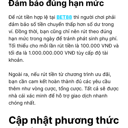
Đảm bảo đúng hạn mức
Để rút tiền hợp lệ tại
BET88
thì người chơi phải
đảm bảo số tiền chuyển thấp hơn số dư trong
ví. Đồng thời, bạn cũng chỉ nên rút theo đúng
hạn mức trong ngày để tránh phát sinh phụ phí.
Tối thiểu cho mỗi lần rút tiền là 100.000 VNĐ và
tối đa là 1.000.000.000 VNĐ tùy cấp độ tài
khoản.
Ngoài ra, nếu rút tiền từ chương trình ưu đãi,
bạn cần cam kết hoàn thành đủ các yêu cầu
thêm như vòng cược, tổng cược. Tất cả sẽ được
nhà cái xác minh để hỗ trợ giao dịch nhanh
chóng nhất.
Cập nhật phương thức