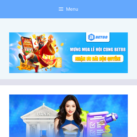
Chuyển
Menu
đến
nội
dung