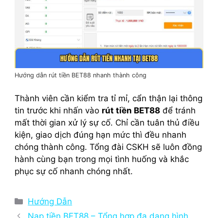
Hướng dẫn rút tiền BET88 nhanh thành công
Thành viên cần kiểm tra tỉ mỉ, cẩn thận lại thông
tin trước khi nhấn vào
rút tiền BET88
để tránh
mất thời gian xử lý sự cố. Chỉ cần tuân thủ điều
kiện, giao dịch đúng hạn mức thì đều nhanh
chóng thành công. Tổng đài CSKH sẽ luôn đồng
hành cùng bạn trong mọi tình huống và khắc
phục sự cố nhanh chóng nhất.
Danh
Hướng Dẫn
mục
Nạp tiền BET88 – Tổng hợp đa dạng hình