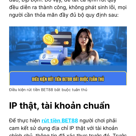
đều diễn ra thành công, không phát sinh lỗi, mọi
người cần thỏa mãn đầy đủ bộ quy định sau:
Điều kiện rút tiền BET88 bắt buộc tuân thủ
IP thật, tài khoản chuẩn
Để thực hiện
rút tiền BET88
người chơi phải
cam kết sử dụng địa chỉ IP thật với tài khoản
chính chủ, thông tin đã xác thực trước đó. Trước