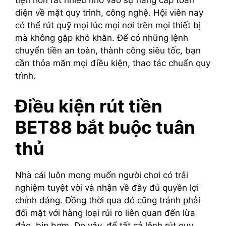
tiện hơn rất nhiều nhờ vào sự nâng cấp toàn
diện về mặt quy trình, công nghệ. Hội viên nay
có thể rút quỹ mọi lúc mọi nơi trên mọi thiết bị
mà không gặp khó khăn. Để có những lệnh
chuyển tiền an toàn, thành công siêu tốc, bạn
cần thỏa mãn mọi điều kiện, thao tác chuẩn quy
trình.
Điều kiện rút tiền
BET88 bắt buộc tuân
thủ
Nhà cái luôn mong muốn người chơi có trải
nghiệm tuyệt vời và nhận về đầy đủ quyền lợi
chính đáng. Đồng thời qua đó cũng tránh phải
đối mặt với hàng loại rủi ro liên quan đến lừa
đảo, bịp bợm. Do vậy, để tất cả lệnh rút quy